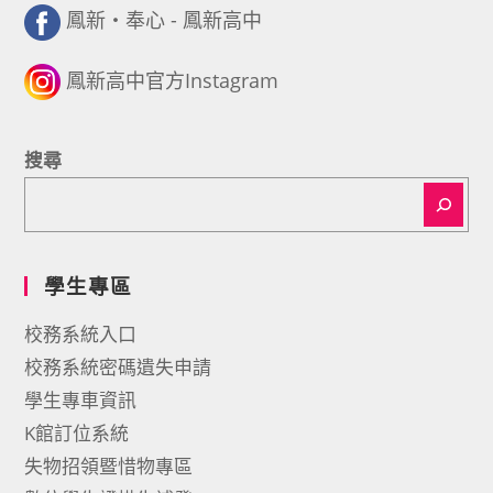
鳳新・奉心 - 鳳新高中
鳳新高中官方Instagram
搜尋
學生專區
校務系統入口
校務系統密碼遺失申請
學生專車資訊
K館訂位系統
失物招領暨惜物專區