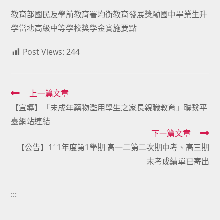
教育部國民及學前教育署均衡教育發展獎勵國中畢業生升
學當地高級中等學校獎學金實施要點
Post Views:
244
Read
上一篇文章
【宣導】「未成年藥物濫用學生之家長親職教育」聯繫平
more
臺網站連結
articles
下一篇文章
【公告】111年度第1學期 高一二第二次期中考、高三期
末考成績單已寄出
:::