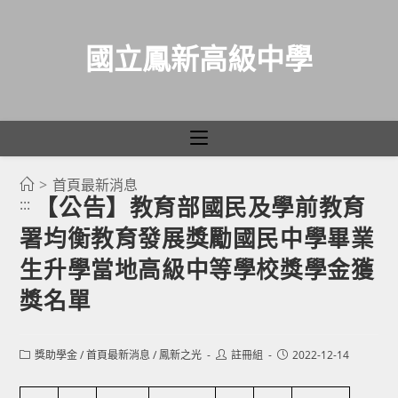
國立鳳新高級中學
>
首頁最新消息
跳
【公告】教育部國民及學前教育
:::
轉
署均衡教育發展獎勵國民中學畢業
至
主
生升學當地高級中等學校獎學金獲
要
獎名單
內
容
Post
Post
Post
獎助學金
/
首頁最新消息
/
鳳新之光
註冊組
2022-12-14
category:
author:
published: