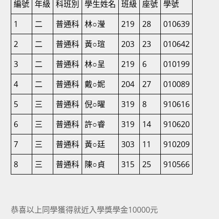
編號
年級
科班別
學生姓名
班級
座號
學號
1
二
普通科
林○瀅
219
28
010639
2
二
普通科
黃○瑄
203
23
010642
3
二
普通科
林○呈
219
6
010199
4
二
普通科
戴○妮
204
27
010089
5
三
普通科
倪○曜
319
8
910616
6
三
普通科
許○睿
319
14
910620
7
三
普通科
黃○廷
303
11
910209
8
三
普通科
陳○貞
315
25
910566
恭喜以上同學獲得就近入學獎學金10000元