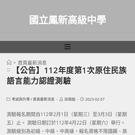
國立鳳新高級中學
>
首頁最新消息
跳
【公告】112年度第1次原住民族
:::
轉
語言能力認證測驗
至
主
要
Post
Post
Post
考試與升學
/
首頁最新消息
註冊組
2023-02-07
category:
author:
published:
內
容
測驗報名期間自112年2月1日（星期三）至3月3日（星期
五）止。 測驗日期訂於112年4月22日（星期六）舉行。
測驗級別為初級、中級、中高級，報名資格不限國籍、族