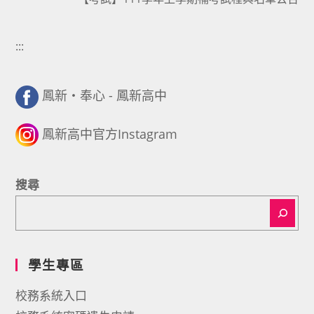
:::
鳳新・奉心 - 鳳新高中
鳳新高中官方Instagram
搜尋
學生專區
校務系統入口