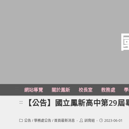
跳
轉
至
主
:::
網站導覽
關於鳳新
校長室
教務處
學
要
內
【公告】國立鳳新高中第29屆
:::
容
Post
Post
Post
公告
/
學務處公告
/
首頁最新消息
訓育組
2023-06-01
category:
author:
published: