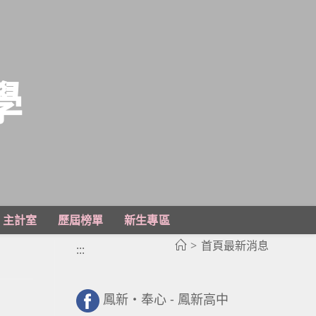
學
主計室
歷屆榜單
新生專區
>
首頁最新消息
:::
鳳新・奉心 - 鳳新高中