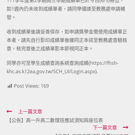
111學年度第2學期高三學期成績單已於今日(6/5)寄出，
如1週內仍未收到成績單者，請同學儘速至教務處申請補
發。
收到成績單後請妥善保存，如申請獎學金需使用成績單正
本者，請先自行影印成績單後連同正本送至教務處查驗核
章，核完章後之成績單影本即視同正本。
同學亦可至學生成績查詢系統查詢成績(https://fhsh-
khc.as.k12ea.gov.tw/SCH_UI/Login.aspx).
Post Views:
169
Read
上一篇文章
【公告】高一升高二數理班應試須知與座位表
more
下一篇文章
articles