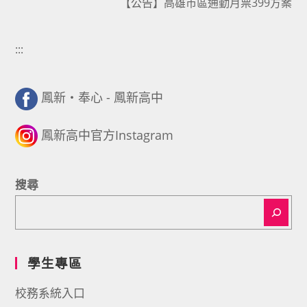
【公告】高雄市區通勤月票399方案
:::
鳳新・奉心 - 鳳新高中
鳳新高中官方Instagram
搜尋
學生專區
校務系統入口