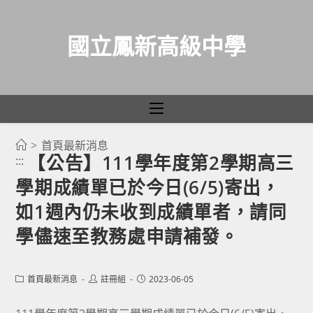
國立鳳新高級中學
>
首頁最新消息
跳
【公告】111學年度第2學期高三
:::
轉
學期成績單已於今日(6/5)寄出，
至
主
如1週內仍未收到成績單者，請同
要
學儘速至教務處申請補發。
內
容
Post
Post
Post
首頁最新消息
註冊組
2023-06-05
category:
author:
published: