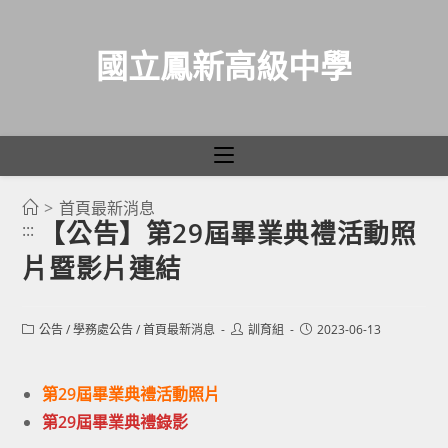
國立鳳新高級中學
>
首頁最新消息
跳
【公告】第29屆畢業典禮活動照
:::
轉
片暨影片連結
至
主
要
Post
Post
Post
公告
/
學務處公告
/
首頁最新消息
訓育組
2023-06-13
category:
author:
published:
內
容
第29屆畢業典禮活動照片
第29屆畢業典禮錄影