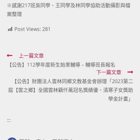
※感謝217班吳同學、王同學及林同學協助活動攝影與檔
案整理
Post Views:
281
Read
上一篇文章
【公告】112學年度新生始業輔導 – 輔導班長報名
more
下一篇文章
articles
【公告】財團法人雲林同鄉文教基金會辦理「2023第二
屆【雲之鄉】全國雲林籍仟萬冠名獎績優、清寒子女獎助
學金計畫」
:::