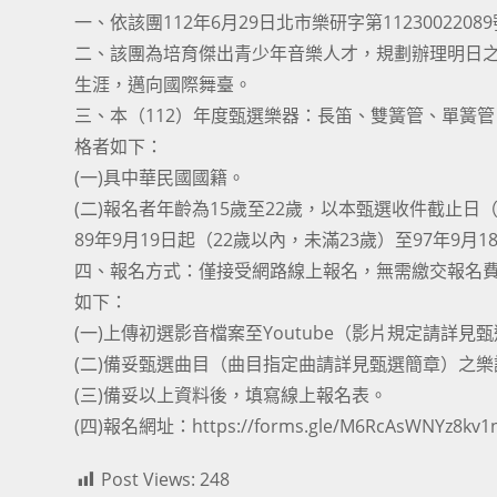
一、依該團112年6月29日北市樂研字第112300220
二、該團為培育傑出青少年音樂人才，規劃辦理明日
生涯，邁向國際舞臺。
三、本（112）年度甄選樂器：長笛、雙簧管、單簧
格者如下：
(一)具中華民國國籍。
(二)報名者年齡為15歲至22歲，以本甄選收件截止日（
89年9月19日起（22歲以內，未滿23歲）至97年9月
四、報名方式：僅接受網路線上報名，無需繳交報名
如下：
(一)上傳初選影音檔案至Youtube（影片規定請詳
(二)備妥甄選曲目（曲目指定曲請詳見甄選簡章）之樂
(三)備妥以上資料後，填寫線上報名表。
(四)報名網址：
https://forms.gle/M6RcAsWNYz8kv1
Post Views:
248