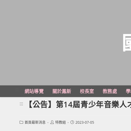
跳
轉
至
主
:::
網站導覽
關於鳳新
校長室
教務處
學
要
內
【公告】第14屆青少年音樂人
:::
容
Post
Post
Post
首頁最新消息
特教組
2023-07-05
category:
author:
published: