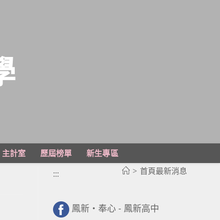
學
主計室
歷屆榜單
新生專區
>
首頁最新消息
:::
鳳新・奉心 - 鳳新高中