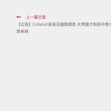
Read
上一篇文章
【公告】ColleGo!家長日議題調查-大學選才與高中育
more
助系統
articles