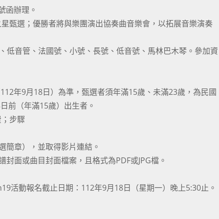
89號函辦理。
之星甄選；優勝者將與樂團演出協奏曲音樂會，以拓展音樂演奏
管、低音管、法國號、小號、長號、低音號、馬林巴木琴。參加資
112年9月18日）為準，甄選者須年滿15歲、未滿23歲，為民國
18日前（年滿15歲）出生者。
費；步驟
見甄選簡章），並取得影片連結。
譜封面或曲目封面檔案，且格式為PDF或JPG檔。
n19
活動報名截止日期：112年9月18日（星期一）晚上5:30止。