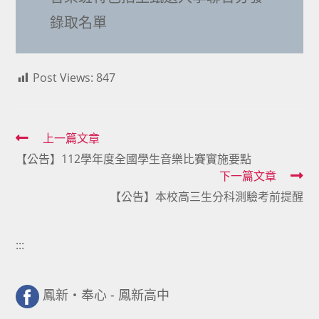
錄取名單
Post Views:
847
Read
上一篇文章
【公告】112學年度全國學生音樂比賽實施要點
more
下一篇文章
articles
【公告】本校高三生分科測驗考前提醒
:::
鳳新・奉心 - 鳳新高中