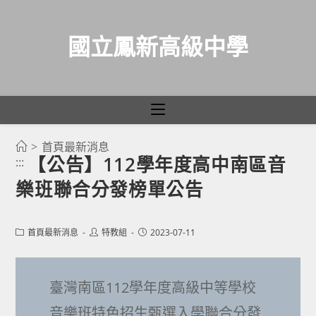
國立鳳新高級中學
>
首頁最新消息
跳
【公告】112學年度高中南區音
:::
轉
樂班聯合分發榜單公告
至
主
要
Post
Post
Post
首頁最新消息
特教組
2023-07-11
category:
author:
published:
內
容
臺灣南區112學年度高級中等學校
音樂班特色招生甄選入學聯合分發