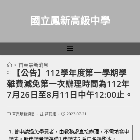
國立鳳新高級中學
>
首頁最新消息
跳
【公告】112學年度第一學期學
:::
轉
雜費減免第一次辦理時間為112年
至
主
7月26日至8月11日中午12:00止。
要
內
Post
Post
Post
首頁最新消息
註冊組
2023-07-21
容
category:
author:
published:
1. 曾申請過免學費者，由教務處直接辦理，不需填寫申
請表。新申請者請準備1.申請表2.戶口名簿影本。