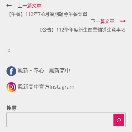
Read
上一篇文章
【午餐】112年7-8月暑期輔導午餐菜單
more
下一篇文章
articles
【公告】112學年度新生始業輔導注意事項
:::
鳳新・奉心 - 鳳新高中
鳳新高中官方Instagram
搜尋