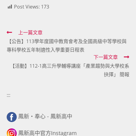
Post Views:
173
Read
上一篇文章
【公告】113學年度國中教育會考及全國高級中等學校與
more
專科學校五年制適性入學重要日程表
articles
下一篇文章
【活動】112-1高三升學輔導講座「產業趨勢與大學校系
抉擇」 簡報
:::
鳳新・奉心 - 鳳新高中
鳳新高中官方Instagram