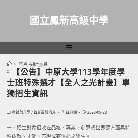
國立鳳新高級中學
>
首頁最新消息
跳
【公告】中原大學113學年度學
:::
轉
士班特殊選才【全人之光計畫】單
至
主
獨招生資訊
要
內
Post
Post
Post
考試與升學
/
首頁最新消息
註冊組
2023-09-23
容
category:
author:
published:
一、招生對象招收在品格、專業、創意或世界觀方面具特
殊成就、才能、表現或有潛能之學生。