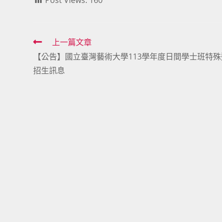
Post Views:
160
Read
上一篇文章
【公告】國立臺灣藝術大學113學年度日間學士班特殊
more
招生訊息
articles