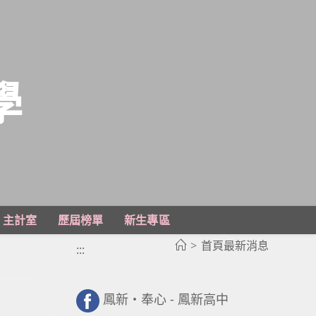
學
主計室
歷屆榜單
新生專區
>
首頁最新消息
:::
鳳新・奉心 - 鳳新高中