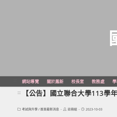
跳
轉
至
主
:::
網站導覽
關於鳳新
校長室
教務處
學
要
內
【公告】國立聯合大學113學
:::
容
Post
Post
Post
考試與升學
/
首頁最新消息
註冊組
2023-10-03
category:
author:
published: