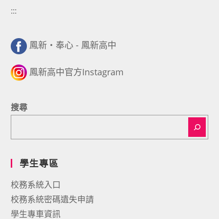
:::
鳳新・奉心 - 鳳新高中
鳳新高中官方Instagram
搜尋
學生專區
校務系統入口
校務系統密碼遺失申請
學生專車資訊