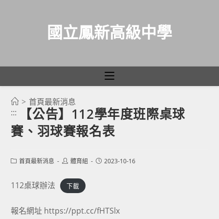
國立鳳新高級中學
>
首頁最新消息
跳
【公告】112學年度班際桌球
:::
轉
賽、羽球賽報名表
至
主
要
Post
Post
Post
首頁最新消息
體育組
2023-10-16
category:
author:
published:
內
容
112桌球辦法
下載
報名網址
https://ppt.cc/fHTSlx