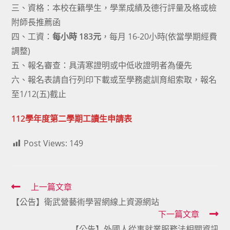
三、資格：本校在籍學生，學業成績及德行評量及格或檢
附師長推薦函
四、工資：
每小時 183元
，每月 16-20小時(依當學期經費
調整)
五、報名審查：具清寒證明或中低收證明者為優先
六、報名表請自行列印下載或至學務處訓育組索取，報名
至1/12(五)截止
112學年度第二學期工讀生申請表
Post Views:
149
Read
上一篇文章
【公告】衛武營藝術學習網線上資源網站
more
下一篇文章
articles
【公告】外國人從事就業服務法相關資訊