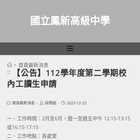
國立鳳新高級中學
>
首頁最新消息
跳
【公告】112學年度第二學期校
:::
轉
內工讀生申請
至
主
要
Post
Post
Post
首頁最新消息
訓育組
2023-12-25
category:
author:
published:
內
容
一、工作時間：2月至6月，週一至週五中午 12:15-13:15
或16:15-17:15
二、工作地點：各處室