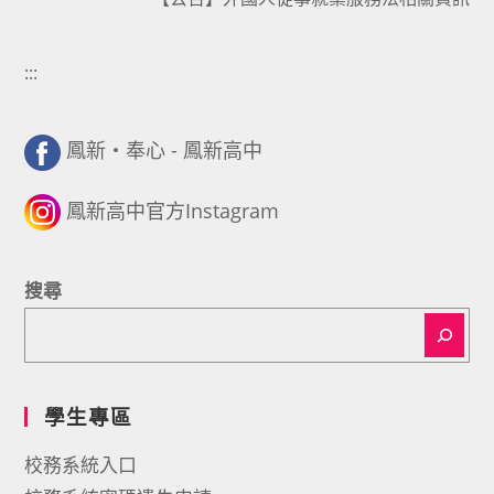
:::
鳳新・奉心 - 鳳新高中
鳳新高中官方Instagram
搜尋
學生專區
校務系統入口