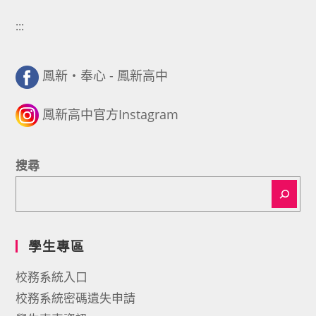
:::
鳳新・奉心 - 鳳新高中
鳳新高中官方Instagram
搜尋
學生專區
校務系統入口
校務系統密碼遺失申請