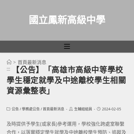
國立鳳新高級中學
>
首頁最新消息
跳
【公告】「高雄市高級中等學校
:::
轉
學生穩定就學及中途離校學生相關
至
主
資源彙整表」
要
內
Post
Post
Post
公告
/
學務處公告
/
首頁最新消息
生輔組組員
2024-02-05
容
category:
author:
published:
及時提供予學生(或家長)參考運用，學校強化跨處室聯繫
合作，以落實穩定學生就學及中途離校學生預防、追蹤及