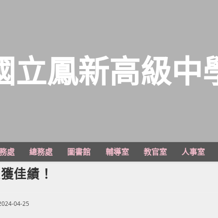
國立鳳新高級中
務處
總務處
圖書館
輔導室
教官室
人事室
榮獲佳績！
t
2024-04-25
lished: