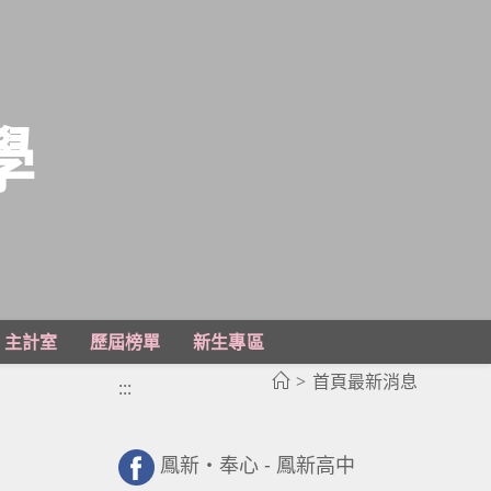
學
主計室
歷屆榜單
新生專區
>
首頁最新消息
:::
鳳新・奉心 - 鳳新高中