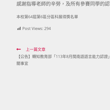
感謝指導老師的辛勞，及所有參賽同學的認
本校第64屆第6區分區科展得獎名單
Post Views:
294
Read
上一篇文章
【公告】轉知教育部「113年8月閩南語語言能力認證
more
關事宜
articles