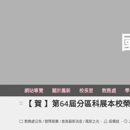
跳
轉
至
主
:::
網站導覽
關於鳳新
校長室
教務處
學
要
內
【 賀 】第64屆分區科展本校
:::
容
Post
Post
Pos
教務處公告
/
營隊競賽
/
首頁最新消息
/
鳳新之光
設備組
category:
author:
pub