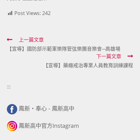
Post Views:
242
Read
上一篇文章
【宣導】國防部示範軍樂隊管弦樂團音樂會─高雄場
more
下一篇文章
articles
【宣導】藥癮戒治專業人員教育訓練課程
:::
鳳新・奉心 - 鳳新高中
鳳新高中官方Instagram