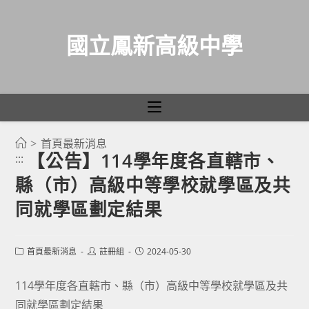
國立鳳新高級中學
>
首頁最新消息
跳
【公告】114學年度各直轄市、
:::
轉
縣（市）高級中等學校就學區及共
至
主
同就學區劃定結果
要
內
Post
Post
Post
首頁最新消息
註冊組
2024-05-30
容
category:
author:
published:
114學年度各直轄市、縣（市）高級中等學校就學區及共
同就學區劃定結果