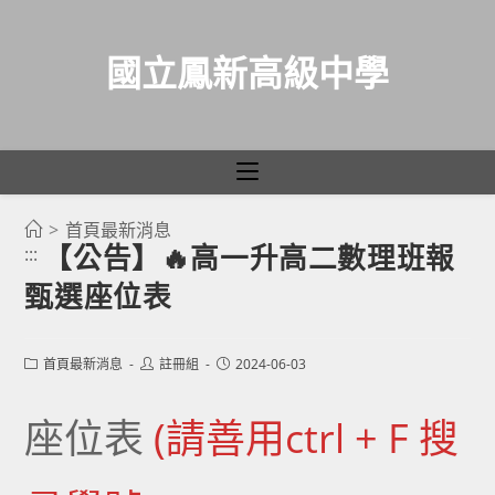
國立鳳新高級中學
>
首頁最新消息
跳
【公告】🔥高一升高二數理班報
:::
轉
甄選座位表
至
主
要
Post
Post
Post
首頁最新消息
註冊組
2024-06-03
category:
author:
published:
內
容
座位表
(請善用ctrl + F 搜