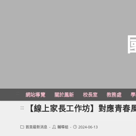
跳
轉
至
主
:::
網站導覽
關於鳳新
校長室
教務處
學
要
內
【線上家長工作坊】對應青春
:::
容
Post
Post
Post
首頁最新消息
輔導組
2024-06-13
category:
author:
published: