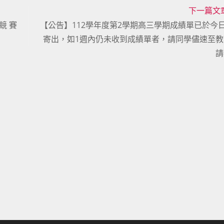
下一篇文
競 賽
【公告】112學年度第2學期高三學期成績單已於今日(6
寄出，如1週內仍未收到成績單者，請同學儘速至
請