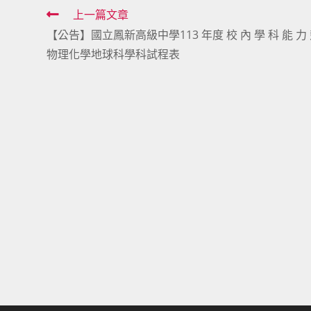
Read
上一篇文章
【公告】國立鳳新高級中學113 年度 校 內 學 科 能 力 
more
物理化學地球科學科試程表
articles