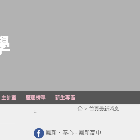
學
主計室
歷屆榜單
新生專區
>
首頁最新消息
:::
鳳新・奉心 - 鳳新高中