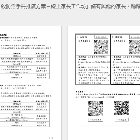
自殺防治手冊推廣方案－線上家長工作坊」請有興趣的家長，踴