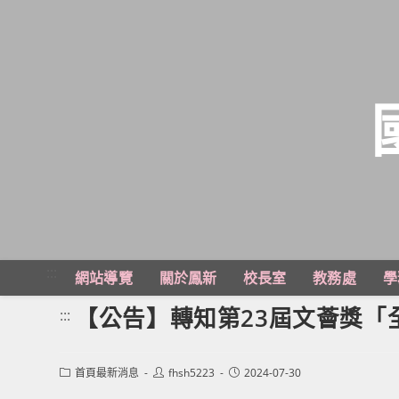
跳
轉
至
主
:::
網站導覽
關於鳳新
校長室
教務處
學
要
內
【公告】轉知第23屆文薈獎「
:::
容
Post
Post
Post
首頁最新消息
fhsh5223
2024-07-30
category:
author:
published: