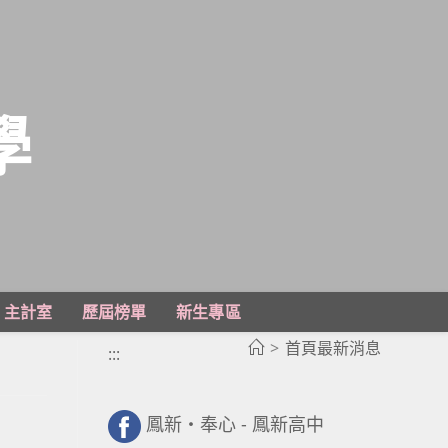
學
主計室
歷屆榜單
新生專區
>
首頁最新消息
:::
鳳新・奉心 - 鳳新高中