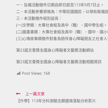
一、旨揭活動徵件日期自即日起至113年9月7日止。
二、本活動參賽資格為：中華民國國民，以領有衛福
三、本活動徵件組別設有：
(一)文學類：大專社會組及高中（職）、國中學生組。
(二)圖畫書類：大專社會組及高中（職）、國中、國
(三)心情故事類徵件對象為陪伴身心障礙朋友之社會人
第23屆文薈獎全國身心障礙者文藝獎活動網站
第23屆文薈獎全國身心障礙者文藝獎活動相關資訊
Post Views:
168
Read
上一篇文章
【升學】113年分科測驗志願選填落點分析影片
more