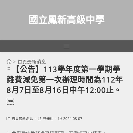
國立鳳新高級中學
>
首頁最新消息
跳
【公告】113學年度第一學期學
:::
轉
雜費減免第一次辦理時間為112年
至
主
8月7日至8月16日中午12:00止。
要
￼
內
容
Post
Post
Post
首頁最新消息
註冊組
2024-08-07
category:
author:
published: