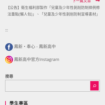
下一篇文章
articles
【公告】衛生福利部製作「兒童及少年性剝削防制條例修
法重點(懶人包)」、「兒童及少年性剝削防制宣導素材」
:::
鳳新・奉心 - 鳳新高中
鳳新高中官方Instagram
搜尋
學生專區