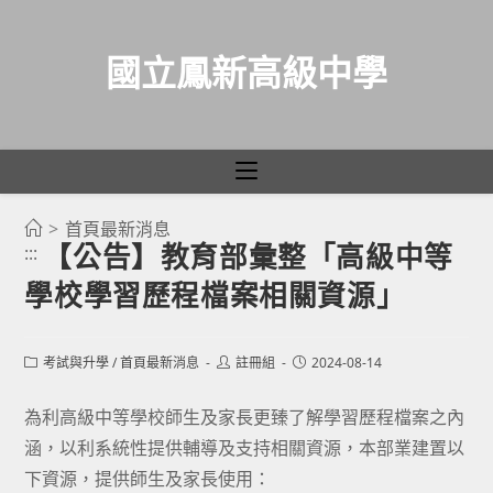
國立鳳新高級中學
>
首頁最新消息
跳
【公告】教育部彙整「高級中等
:::
轉
學校學習歷程檔案相關資源」
至
主
要
Post
Post
Post
考試與升學
/
首頁最新消息
註冊組
2024-08-14
category:
author:
published:
內
容
為利高級中等學校師生及家長更臻了解學習歷程檔案之內
涵，以利系統性提供輔導及支持相關資源，本部業建置以
下資源，提供師生及家長使用：