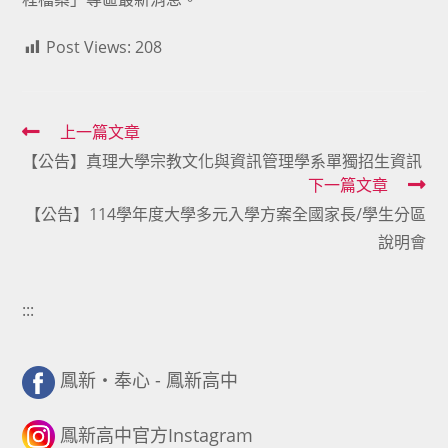
Post Views:
208
Read
上一篇文章
【公告】真理大學宗教文化與資訊管理學系單獨招生資訊
more
下一篇文章
articles
【公告】114學年度大學多元入學方案全國家長/學生分區
說明會
:::
鳳新・奉心 - 鳳新高中
鳳新高中官方Instagram