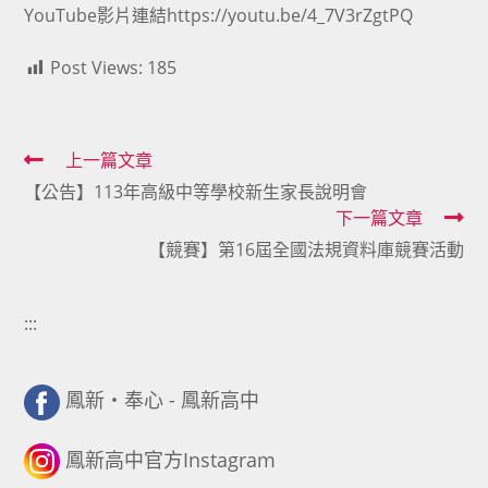
YouTube影片連結https://youtu.be/4_7V3rZgtPQ
Post Views:
185
Read
上一篇文章
【公告】113年高級中等學校新生家長說明會
more
下一篇文章
articles
【競賽】第16屆全國法規資料庫競賽活動
:::
鳳新・奉心 - 鳳新高中
鳳新高中官方Instagram