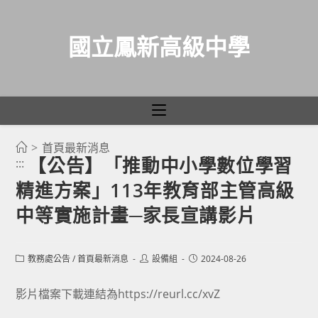
國立鳳新高級中學
>
首頁最新消息
跳
【公告】「推動中小學數位學習
:::
轉
精進方案」113年教育部主管高級
至
主
中等實施計畫─家長宣講影片
要
內
Post
Post
Post
教務處公告
/
首頁最新消息
設備組
2024-08-26
容
category:
author:
published:
影片檔案下載連結為https://reurl.cc/xvZ