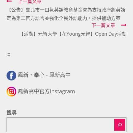
Read
上一篇文章
【公告】臺北市一口氣英語教育基金會為支持政府將英語
more
定為第二官方語言並強化全民外語能力，提供補助方案
articles
下一篇文章
【活動】元智大學【花Young元智】Open Day活動
:::
鳳新・奉心 - 鳳新高中
鳳新高中官方Instagram
搜尋