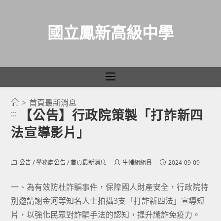
國立鳳新高級中學
>
首頁最新消息
跳
【公告】行政院策製「打詐新四
:::
轉
法宣導影片」
至
主
要
Post
Post
Post
公告
/
學務處公告
/
首頁最新消息
生輔組組員
2024-09-09
category:
author:
published:
內
容
一、為有效防杜詐騙事件，保障國人財產安全，行政院特
別邀請謝金河等知名人士拍攝3支「打詐新四法」宣導短
片，以強化民眾對詐騙手法的認知，提升識詐免疫力。