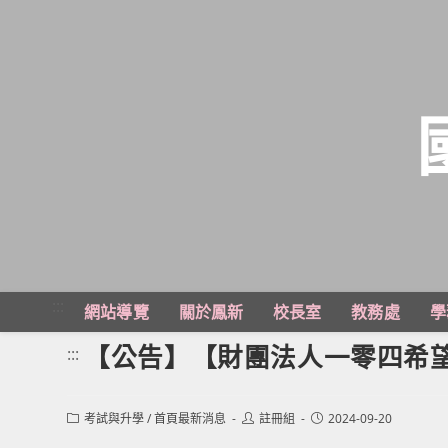
跳
轉
至
主
:::
網站導覽
關於鳳新
校長室
教務處
學
要
內
【公告】【財團法人一零四希
:::
容
Post
Post
Post
考試與升學
/
首頁最新消息
註冊組
2024-09-20
category:
author:
published: