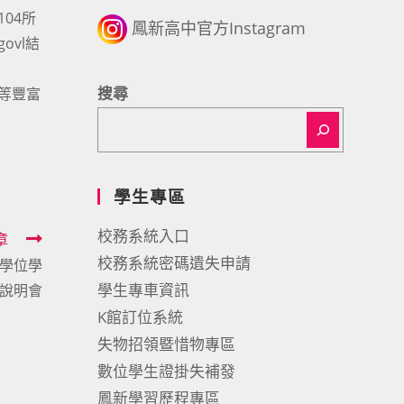
104所
鳳新高中官方Instagram
govl結
搜尋
影片等豐富
學生專區
校務系統入口
章
校務系統密碼遺失申請
士學位學
學生專車資訊
說明會
K館訂位系統
失物招領暨惜物專區
數位學生證掛失補發
鳳新學習歷程專區