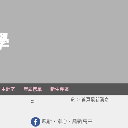
學
主計室
歷屆榜單
新生專區
>
首頁最新消息
:::
鳳新・奉心 - 鳳新高中