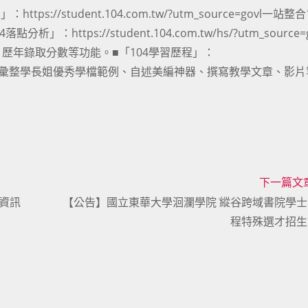
s://student.104.com.tw/?utm_source=govl一站整合
tps://student.104.com.tw/hs/?utm_source=
歷年錄取分數等功能。■「104學習歷程」：
tm_source=govl彙整學長姐優秀學檔範例、自述美編神器、撰寫教學文章、
下一篇文
資訊
【公告】國立東華大學洄瀾學院 ̇縱谷跨域書院學
程特殊選才招生