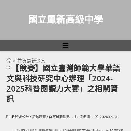
國立鳳新高級中學
>
首頁最新消息
跳
【競賽】國立臺灣師範大學華語
:::
轉
文與科技研究中心辦理「2024-
至
主
2025科普閱讀力大賽」之相關資
要
訊
內
容
Post
Post
Post
教務處公告
/
營隊競賽
/
首頁最新消息
設備組
2024-09-20
category:
author:
published: