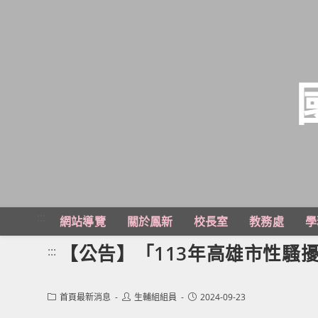
跳
轉
至
主
:::
網站導覽
關於鳳新
校長室
教務處
學
要
內
【公告】「113年高雄市性騷
:::
容
Post
Post
Post
首頁最新消息
生輔組組員
2024-09-23
category:
author:
published: