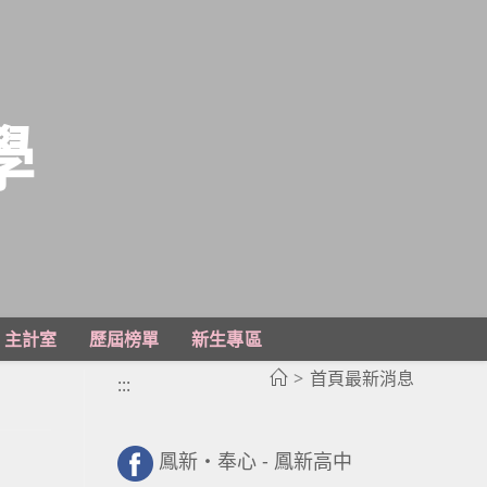
學
主計室
歷屆榜單
新生專區
>
首頁最新消息
:::
鳳新・奉心 - 鳳新高中