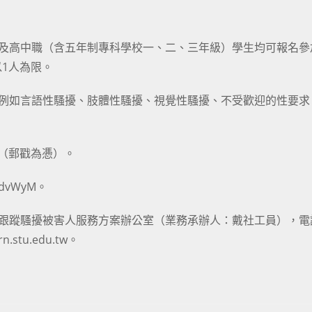
以及高中職（含五年制專科學校一、二、三年級）學生均可報名參
1人為限。
，例如言語性騷擾、肢體性騷擾、視覺性騷擾、不受歡迎的性要求
止（郵戳為慿）。
/6dvWyM
。
及跟蹤騷擾被害人服務方案辦公室（業務承辦人：戴社工員），電
.stu.edu.tw。