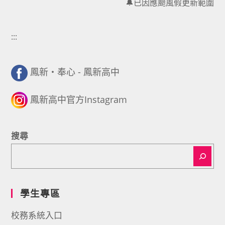
🔔已因應颱風假更新範圍
:::
鳳新・奉心 - 鳳新高中
鳳新高中官方Instagram
搜尋
學生專區
校務系統入口