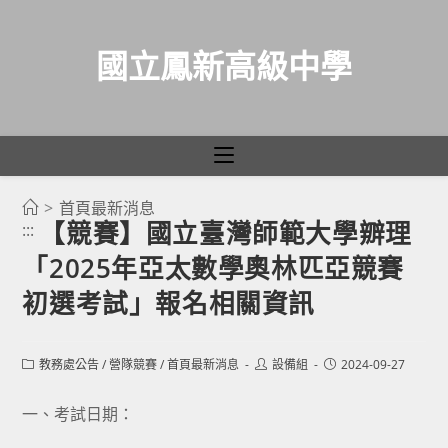
國立鳳新高級中學
>
首頁最新消息
跳
【競賽】國立臺灣師範大學辧理
:::
轉
「2025年亞太數學奧林匹亞競賽
至
主
初選考試」報名相關資訊
要
內
Post
Post
Post
教務處公告
/
營隊競賽
/
首頁最新消息
設備組
2024-09-27
容
category:
author:
published:
一、考試日期：