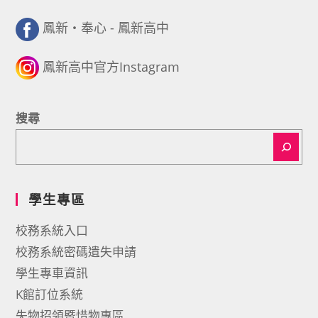
鳳新・奉心 - 鳳新高中
鳳新高中官方Instagram
搜尋
學生專區
校務系統入口
校務系統密碼遺失申請
學生專車資訊
K館訂位系統
失物招領暨惜物專區