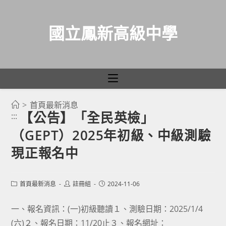
國立鳳新高級中學
>
首頁最新消息
跳
【公告】「全民英檢」
:::
轉
（GEPT）2025年初級、中級測驗
至
主
現正報名中
要
內
Post
Post
Post
首頁最新消息
註冊組
2024-11-06
容
category:
author:
published:
一、報名資訊：(一)初級聽讀１、測驗日期：2025/1/4
(六)２、報名日期：11/20止３、報名網址：