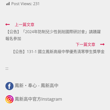
Post Views:
231
Read
上一篇文章
【公告】「2024年防制兒少性剝削國際研討會」請踴躍
more
報名參加
articles
下一篇文章
【公告】131-1 國立鳳新高級中學優秀清寒學生獎學金
:::
鳳新・奉心 - 鳳新高中
鳳新高中官方Instagram