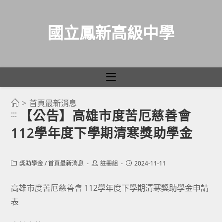
國立鳳新高級中學
>
首頁最新消息
跳
【公告】高雄市度苦厄慈善會
:::
轉
112學年度下學期清寒獎助學金
至
主
要
Post
Post
Post
獎助學金
/
首頁最新消息
註冊組
2024-11-11
category:
author:
published:
內
容
高雄市度苦厄慈善會 112學年度下學期清寒獎助學金申請
表