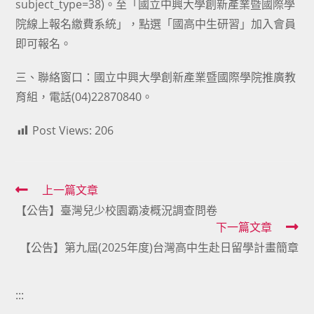
subject_type=38)。至「國立中興大學創新產業暨國際學
院線上報名繳費系統」，點選「國高中生研習」加入會員
即可報名。
三、聯絡窗口：國立中興大學創新產業暨國際學院推廣教
育組，電話(04)22870840。
Post Views:
206
Read
上一篇文章
【公告】臺灣兒少校園霸凌概況調查問卷
more
下一篇文章
articles
【公告】第九屆(2025年度)台灣高中生赴日留學計畫簡章
:::