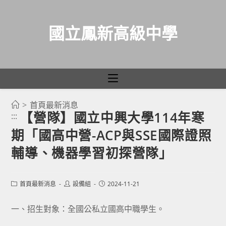
國立鳳新高級中學
>
首頁最新消息
跳
【營隊】國立中興大學114年寒
:::
轉
期「國高中營-ACP與SSE國際證照
至
主
輔導、機器學習初探營隊」
要
內
Post
Post
Post
首頁最新消息
設備組
2024-11-21
容
category:
author:
published:
一、招生對象：全國公私立國高中職學生。