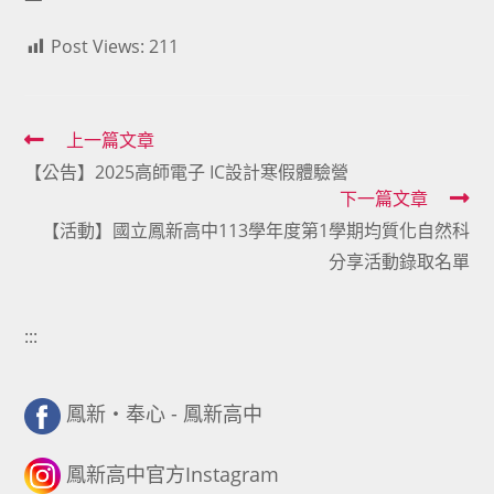
Post Views:
211
Read
上一篇文章
【公告】2025高師電子 IC設計寒假體驗營
more
下一篇文章
articles
【活動】國立鳳新高中113學年度第1學期均質化自然科
分享活動錄取名單
:::
鳳新・奉心 - 鳳新高中
鳳新高中官方Instagram