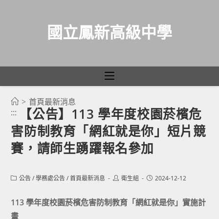
國立鳳新高級中學
>
首頁最新消息
跳
【公告】113 學年度校園菸檳危
:::
轉
害防制教育「網紅就是你」短片競
至
主
賽，請師生踴躍報名參加
要
內
Post
Post
Post
公告
/
學務處公告
/
首頁最新消息
衛生組
2024-12-12
容
category:
author:
published:
113 學年度校園菸檳危害防制教育「網紅就是你」實施計
畫