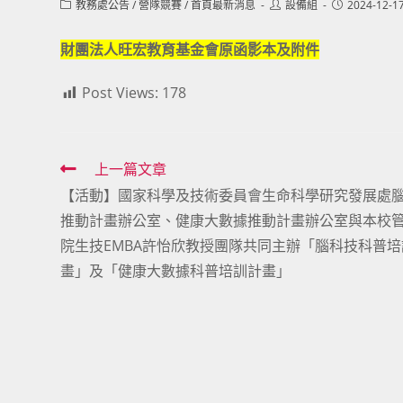
Post
Post
Post
教務處公告
/
營隊競賽
/
首頁最新消息
設備組
2024-12-1
category:
author:
published:
財團法人旺宏教育基金會原函影本及附件
Post Views:
178
Read
上一篇文章
【活動】國家科學及技術委員會生命科學研究發展處
more
推動計畫辦公室、健康大數據推動計畫辦公室與本校
articles
院生技EMBA許怡欣教授團隊共同主辦「腦科技科普培
畫」及「健康大數據科普培訓計畫」