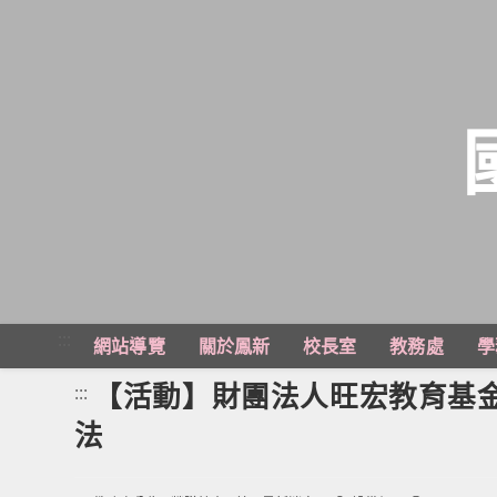
跳
轉
至
主
:::
網站導覽
關於鳳新
校長室
教務處
學
要
內
【活動】財團法人旺宏教育基金
:::
容
法