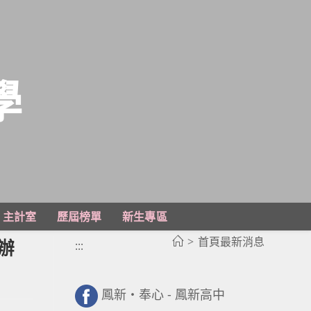
學
主計室
歷屆榜單
新生專區
>
首頁最新消息
辦
:::
鳳新・奉心 - 鳳新高中