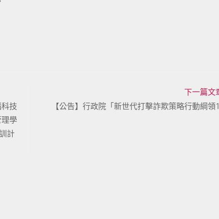
7
下一篇文
腦科技
【公告】行政院「新世代打擊詐欺策略行動綱領1
管理學
訓計