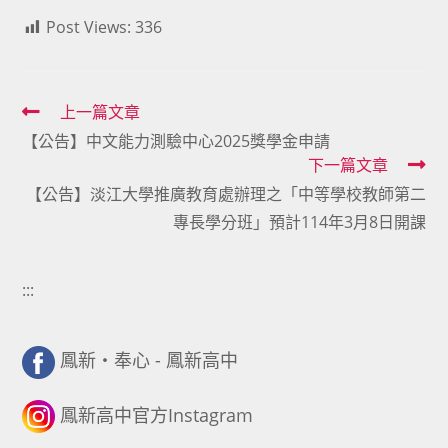
Post Views:
336
Read
上一篇文章
【公告】中文能力測驗中心2025獎學金申請
more
下一篇文章
articles
【公告】淡江大學推廣教育處辦理之「中等學校教師第二
專長學分班」預計114年3月8日開課
:::
鳳新・奉心 - 鳳新高中
鳳新高中官方Instagram