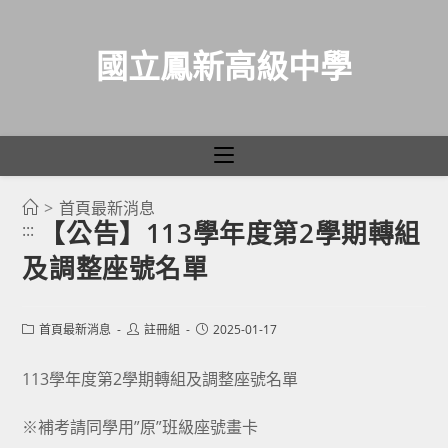
國立鳳新高級中學
>
首頁最新消息
跳
【公告】113學年度第2學期轉組
:::
轉
及調整座號名單
至
主
要
Post
Post
Post
首頁最新消息
註冊組
2025-01-17
category:
author:
published:
內
容
113學年度第2學期轉組及調整座號名單
※補考請同學用”原”班級座號畫卡