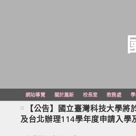
跳
轉
至
主
:::
網站導覽
關於鳳新
校長室
教務處
學
要
內
【公告】國立臺灣科技大學將於1
:::
容
及台北辦理114學年度申請入