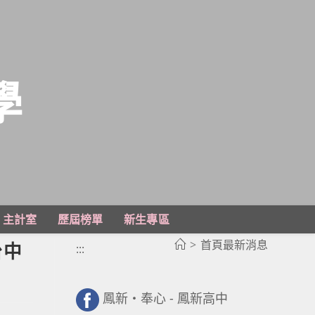
學
主計室
歷屆榜單
新生專區
>
首頁最新消息
台中
:::
鳳新・奉心 - 鳳新高中