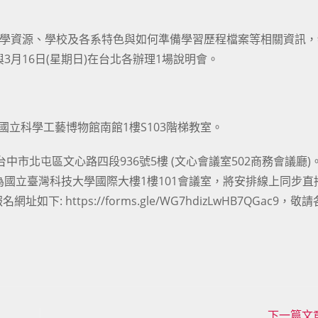
就學資源、學校及各系特色與如何準備學習歷程檔案等相關資訊，
中與3月16日(星期日)在台北各辦理1場說明會。
，地點為國立科學工藝博物館南館1樓S103階梯教室。
地點為台中市北屯區文心路四段936號5樓 (文心會議室502商務會議廳)
台北場，地點為國立臺灣科技大學國際大樓1樓101會議室，將安排線上同步
 https://forms.gle/WG7hdizLwHB7QGac9，敬
下一篇文