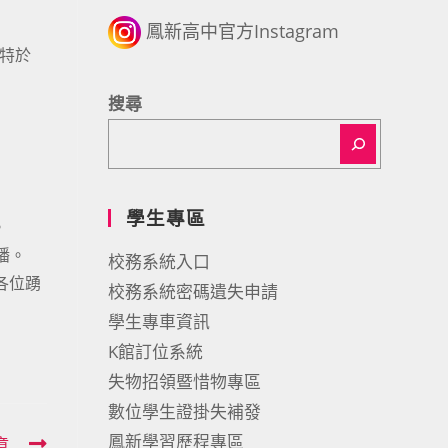
鳳新高中官方Instagram
特於
搜尋
學生專區
。
直播。
校務系統入口
請各位踴
校務系統密碼遺失申請
學生專車資訊
K館訂位系統
失物招領暨惜物專區
數位學生證掛失補發
鳳新學習歷程專區
章