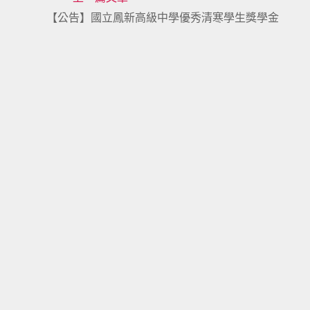
Read
【公告】國立鳳新高級中學優秀清寒學生獎學金
more
articles