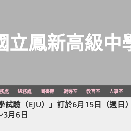
國立鳳新高級中
務處
總務處
圖書館
輔導室
教官室
人事室
學試驗（EJU）」訂於6月15日（週日
～3月6日