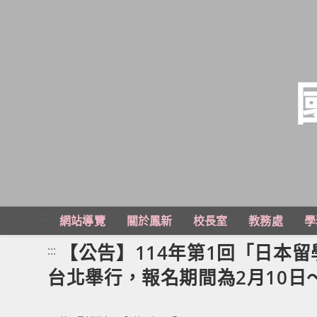
跳
轉
至
主
:::
網站導覽
關於鳳新
校長室
教務處
學
要
內
【公告】114年第1回「日本留
:::
容
台北舉行，報名期間為2月10日