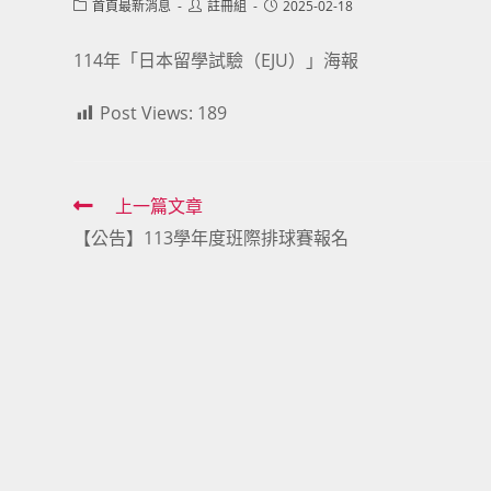
Post
Post
Post
首頁最新消息
註冊組
2025-02-18
category:
author:
published:
114年「日本留學試驗（EJU）」海報
Post Views:
189
Read
上一篇文章
【公告】113學年度班際排球賽報名
more
articles