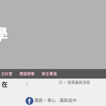
學
主計室
歷屆榜單
新生專區
>
首頁最新消息
）在
:::
鳳新・奉心 - 鳳新高中