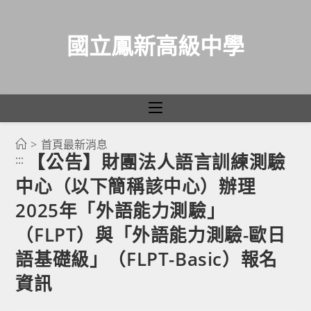
國立鳳新高級中學
>
首頁最新消息
跳
【公告】財團法人語言訓練測驗
:::
轉
中心（以下簡稱該中心）辦理
至
主
2025年「外語能力測驗」
要
（FLPT）與「外語能力測驗-歐日
內
語基礎級」（FLPT-Basic）報名
容
資訊