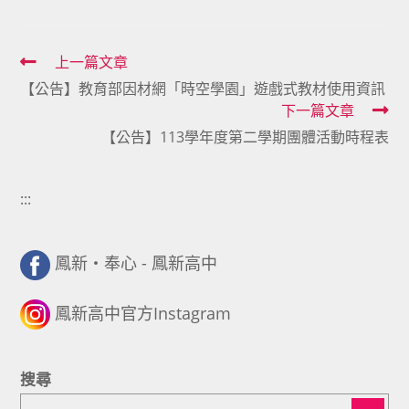
Read
上一篇文章
【公告】教育部因材網「時空學園」遊戲式教材使用資訊
more
下一篇文章
articles
【公告】113學年度第二學期團體活動時程表
:::
鳳新・奉心 - 鳳新高中
鳳新高中官方Instagram
搜尋