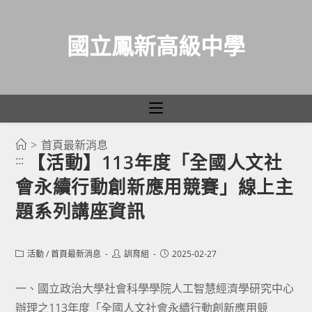
國立鳳新高級中學
>
首頁最新消息
跳
【活動】113年度「全國人文社
:::
轉
會永續行動創新應用競賽」線上主
至
主
題系列講座資訊
要
內
Post
Post
Post
活動
/
首頁最新消息
訓育組
2025-02-27
容
category:
author:
published:
一、國立政治大學社會科學學院人工智慧經濟學研究中心
辦理之113年度「全國人文社會永續行動創新應用競