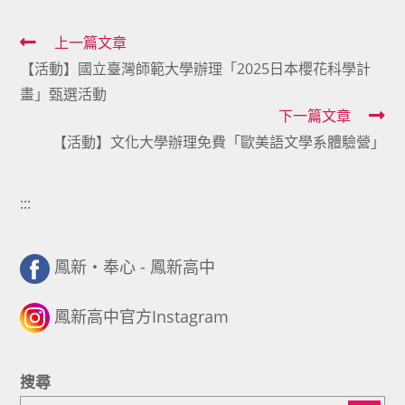
Read
上一篇文章
【活動】國立臺灣師範大學辦理「2025日本櫻花科學計
more
畫」甄選活動
articles
下一篇文章
【活動】文化大學辦理免費「歐美語文學系體驗營」
:::
鳳新・奉心 - 鳳新高中
鳳新高中官方Instagram
搜尋