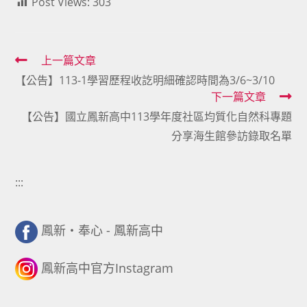
Post Views:
303
Read
上一篇文章
【公告】113-1學習歷程收訖明細確認時間為3/6~3/10
more
下一篇文章
articles
【公告】國立鳳新高中113學年度社區均質化自然科專題
分享海生館參訪錄取名單
:::
鳳新・奉心 - 鳳新高中
鳳新高中官方Instagram