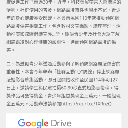
康促進工作已超過30年，近年，科技發展帶來人際溝通的
便利，社群使用的普及，網路霸凌事件也層出不窮，青少
年的身心健康亦受影響。本會自民國110年起推動預防網
路霸凌傷害相關工作，包含教材文宣編製、講座辦理、活
動推廣和媒體倡議宣導…等，期讓青少年及社會大眾了解
網路霸凌對心理健康的嚴重性，進而預防網路霸凌的傷
害。
二、為鼓勵青少年透過活動參與了解預防網路霸凌傷害的
重要性，本會今年舉辦「社群互動”心”防線」停止網路霸
凌短影音募集活動，即日起開始收件至民國114年4月27
日止，邀請學生與民眾拍攝60-90秒直式短影音投稿，得
獎作品可獲得獎金，青少年組首獎現金三萬元、一般組現
金五萬元。活動辦法請參閱
https://reurl.cc/1XRnzQ