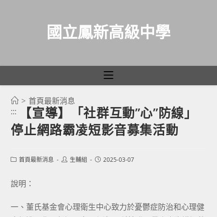
國立鳳新高級中學
>
首頁最新消息
跳
【宣導】「社群互動”心”防線」
:::
轉
停止網路霸凌短影音募集活動
至
主
要
Post
Post
Post
首頁最新消息
生輔組
2025-03-07
category:
author:
published:
內
容
說明：
一、董氏基金會心理衛生中心致力於憂鬱症防治和心理健