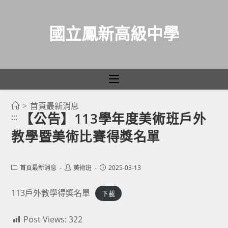
國立鳳新高級中學
>
首頁最新消息
跳
【公告】113學年度美術班戶外
:::
轉
教學暨美術比賽得獎名單
至
主
要
Post
Post
Post
首頁最新消息
美術班
2025-03-13
category:
author:
published:
內
容
113戶外教學得獎名單
下載
Post Views:
322