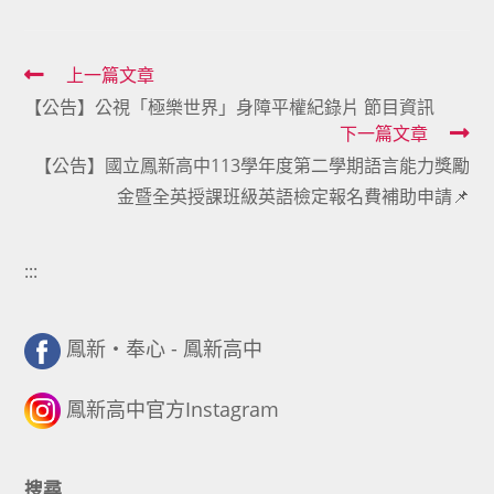
Read
上一篇文章
【公告】公視「極樂世界」身障平權紀錄片 節目資訊
more
下一篇文章
articles
【公告】國立鳳新高中113學年度第二學期語言能力獎勵
金暨全英授課班級英語檢定報名費補助申請📌
:::
鳳新・奉心 - 鳳新高中
鳳新高中官方Instagram
搜尋