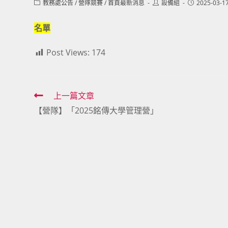
Post
Post
Post
教務處公告
/
營隊競賽
/
首頁最新消息
設備組
2025-03-1
category:
author:
published:
名單
Post Views:
174
Read
上一篇文章
【營隊】「2025銘傳大學管理營」
more
articles