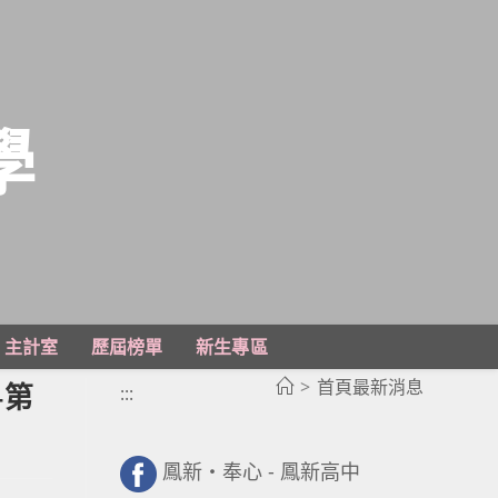
學
主計室
歷屆榜單
新生專區
>
首頁最新消息
-第
:::
鳳新・奉心 - 鳳新高中