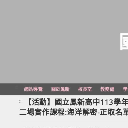
跳
轉
至
主
:::
網站導覽
關於鳳新
校長室
教務處
學
要
內
【活動】國立鳳新高中113學
:::
容
二場實作課程:海洋解密-正取名