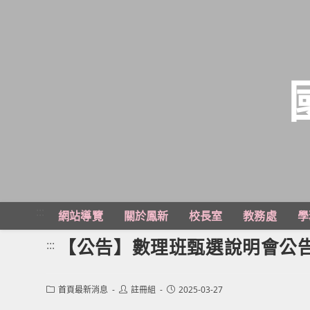
跳
轉
至
主
:::
網站導覽
關於鳳新
校長室
教務處
學
要
內
【公告】數理班甄選說明會公
:::
容
Post
Post
Post
首頁最新消息
註冊組
2025-03-27
category:
author:
published: