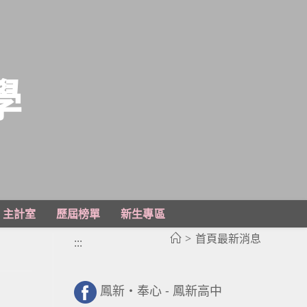
學
主計室
歷屆榜單
新生專區
>
首頁最新消息
:::
鳳新・奉心 - 鳳新高中