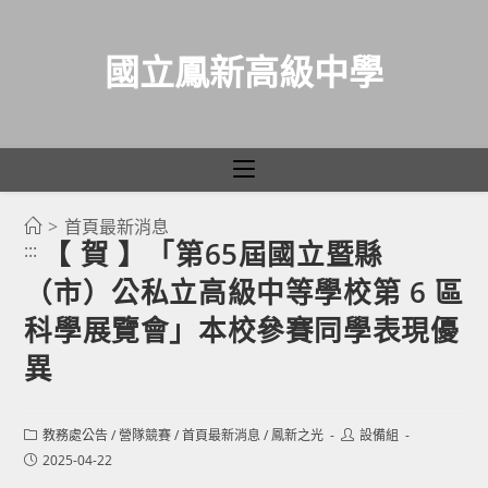
國立鳳新高級中學
>
首頁最新消息
跳
【 賀 】「第65屆國立暨縣
:::
轉
（市）公私立高級中等學校第 6 區
至
主
科學展覽會」本校參賽同學表現優
要
異
內
容
Post
Post
教務處公告
/
營隊競賽
/
首頁最新消息
/
鳳新之光
設備組
category:
author:
Post
2025-04-22
published: