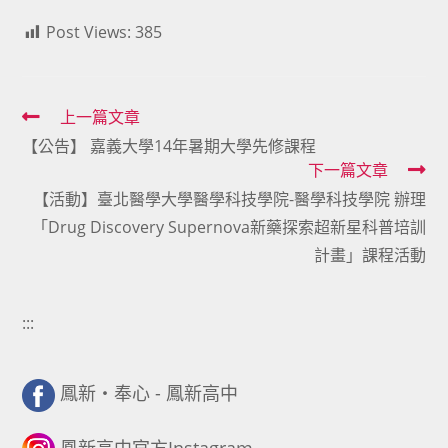
Post Views:
385
Read
上一篇文章
【公告】 嘉義大學14年暑期大學先修課程
more
下一篇文章
articles
【活動】臺北醫學大學醫學科技學院-醫學科技學院 辦理
「Drug Discovery Supernova新藥探索超新星科普培訓
計畫」課程活動
:::
鳳新・奉心 - 鳳新高中
鳳新高中官方Instagram