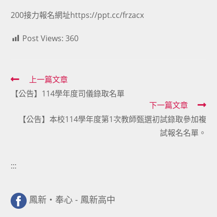
200接力報名網址
https://ppt.cc/frzacx
Post Views:
360
Read
上一篇文章
【公告】114學年度司儀錄取名單
more
下一篇文章
articles
【公告】本校114學年度第1次教師甄選初試錄取參加複
試報名名單。
:::
鳳新・奉心 - 鳳新高中