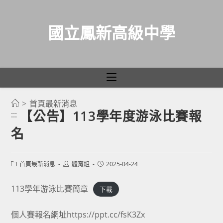
國立鳳新高級中學
>
首頁最新消息
跳
【公告】113學年度游泳比賽報
:::
轉
名
至
主
要
Post
Post
Post
首頁最新消息
體育組
2025-04-24
category:
author:
published:
內
容
113學年游泳比賽簡章
下載
個人賽報名網址
https://ppt.cc/fsK3Zx