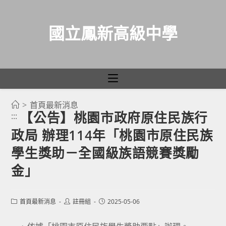
國立鳳新高級中學
>
首頁最新消息
跳
【公告】桃園市政府原住民族行
:::
轉
政局 辦理114年「桃園市原住民族
至
主
學生獎助－全國級族語競賽獎勵
要
金」
內
容
Post
Post
Post
首頁最新消息
註冊組
2025-05-06
category:
author:
published: