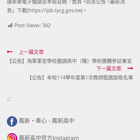
請表單電子檔請至本局官網「首頁 >訊息公告 >最新消
息」下載(https://ipb.tycg.gov.tw)。
Post Views:
342
Read
上一篇文章
【公告】海軍軍官學校邀請高中（職）學校團體參訪事宜
more
下一篇文章
articles
【公告】本校114學年度第1次教師甄選錄取名單
:::
鳳新・奉心 - 鳳新高中
鳳新高中官方Instagram