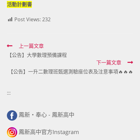
活動計劃書
Post Views:
232
Read
上一篇文章
【公告】大學數理預備課程
more
下一篇文章
articles
【公告】一升二數理班甄選測驗座位表及注意事項🔥🔥🔥
:::
鳳新・奉心 - 鳳新高中
鳳新高中官方Instagram