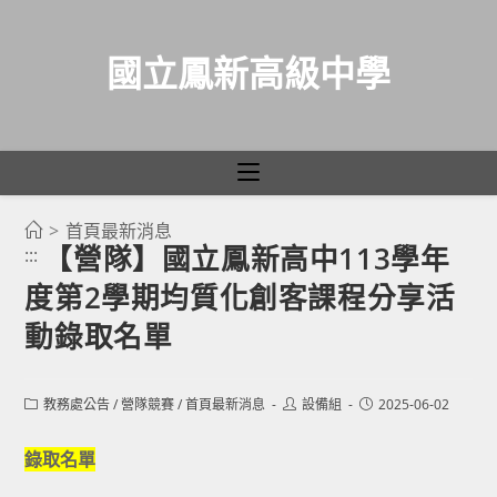
國立鳳新高級中學
>
首頁最新消息
跳
【營隊】國立鳳新高中113學年
:::
轉
度第2學期均質化創客課程分享活
至
主
動錄取名單
要
內
Post
Post
Post
教務處公告
/
營隊競賽
/
首頁最新消息
設備組
2025-06-02
容
category:
author:
published:
錄取名單