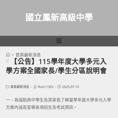
國立鳳新高級中學
>
首頁最新消息
跳
【公告】115學年度大學多元入
:::
轉
學方案全國家長/學生分區說明會
至
主
要
Post
Post
Post
首頁最新消息
fhsh11303
2025-07-15
category:
author:
published:
內
容
一、為協助高中學生及其家長了解當學年度大學多元入學
方案內涵及宣導各項招生及考試資訊。