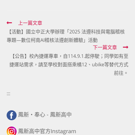
Read
上一篇文章
【活動】國立中正大學辦理「2025 法遵科技與電腦稽核
more
專題—數位柯南AI稽核法遵創新體驗」活動
articles
下一篇文章
【公告】校內捷運專車，自114.9.1.起停駛；同學如有至
捷運站需求，請至學校對面搭乘橘12、ubike等替代方式
前往。
:::
鳳新・奉心 - 鳳新高中
鳳新高中官方Instagram