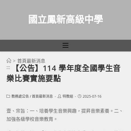
國立鳳新高級中學
>
首頁最新消息
跳
【公告】114 學年度全國學生音
:::
轉
樂比賽實施要點
至
主
要
Post
Post
Post
教務處公告
/
首頁最新消息
特教組
2025-07-16
category:
author:
published:
內
容
壹、宗旨：一、培養學生音樂興趣，提昇音樂素養。二、
加強各級學校音樂教育。