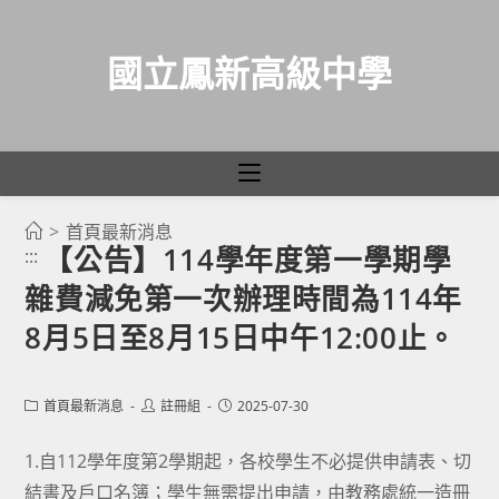
國立鳳新高級中學
>
首頁最新消息
跳
【公告】114學年度第一學期學
:::
轉
雜費減免第一次辦理時間為114年
至
主
8月5日至8月15日中午12:00止。
要
內
Post
Post
Post
首頁最新消息
註冊組
2025-07-30
容
category:
author:
published:
1.自112學年度第2學期起，各校學生不必提供申請表、切
結書及戶口名簿；學生無需提出申請，由教務處統一造冊