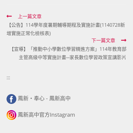
Read
上一篇文章
【公告】114學年度暑期輔導期程及實施計畫(1140728新
more
增實施正常化檢核表)
articles
下一篇文章
【宣導】「推動中小學數位學習精進方案」114年教育部
主管高級中等實施計畫─家長數位學習政策宣講影片
:::
鳳新・奉心 - 鳳新高中
鳳新高中官方Instagram