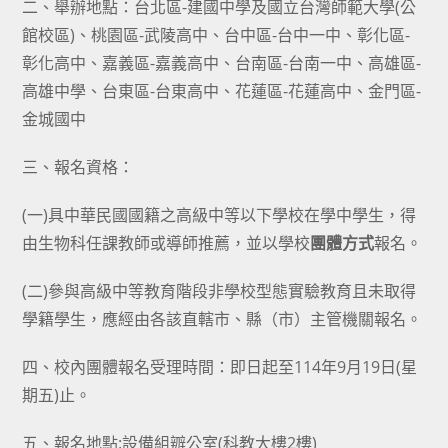
二、舉辦地點：台北區-建國中學及國立台灣師範大學(公
館校區)、桃園區-武陵高中、台中區-台中一中、彰化區-
彰化高中、嘉義區-嘉義高中、台南區-台南一中、高雄區-
高雄中學、台東區-台東高中、花蓮區-花蓮高中、金門區-
金城國中
三、報名資格：
(一)具中華民國國籍之高級中等以下學校在學中學生，得
由生物科任課教師或導師推薦，並以學校
團體方式
報名。
(二)參與高級中等教育階段非學校型態實驗教育且未取得
學籍學生，應經由各該直轄市、縣（市）主管機關報名。
四、校內團體報名受理時間：即日起至114年9月19日(星
期五)止。
五、報名地點:設備組辧公室(科教大樓2樓)