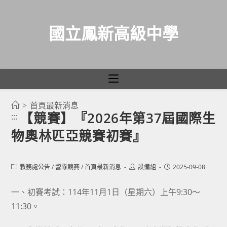
國立鳳新高級中學
>
首頁最新消息
跳
【競賽】『2026年第37屆國際生
:::
轉
物奧林匹亞競賽初賽』
至
主
要
Post
Post
Post
教務處公告
/
營隊競賽
/
首頁最新消息
設備組
2025-09-08
category:
author:
published:
內
容
一、初賽考試：114年11月1日（星期六）上午9:30～
11:30。