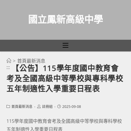
國立鳳新高級中學
>
首頁最新消息
跳
【公告】115學年度國中教育會
:::
轉
考及全國高級中等學校與專科學校
至
主
五年制適性入學重要日程表
要
內
Post
Post
Post
首頁最新消息
註冊組
2025-09-08
容
category:
author:
published:
115學年度國中教育會考及全國高級中等學校與專科學校
五年制適性入學重要日程表