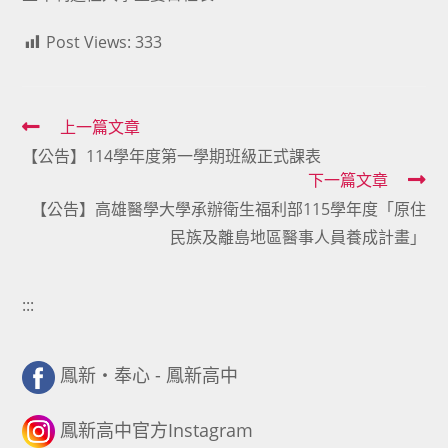
Post Views:
333
Read
上一篇文章
【公告】114學年度第一學期班級正式課表
more
下一篇文章
articles
【公告】高雄醫學大學承辦衛生福利部115學年度「原住
民族及離島地區醫事人員養成計畫」
:::
鳳新・奉心 - 鳳新高中
鳳新高中官方Instagram