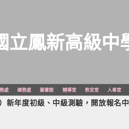
國立鳳新高級中
務處
總務處
圖書館
輔導室
教官室
人事室
T）新年度初級、中級測驗，開放報名