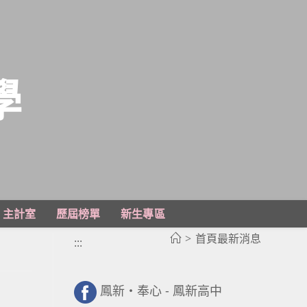
學
主計室
歷屆榜單
新生專區
>
首頁最新消息
中
:::
鳳新・奉心 - 鳳新高中