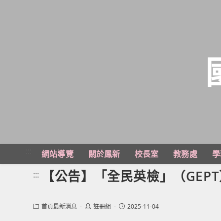
跳
轉
至
主
:::
網站導覽
關於鳳新
校長室
教務處
學
要
內
【公告】「全民英檢」（GEP
:::
容
Post
Post
Post
首頁最新消息
註冊組
2025-11-04
category:
author:
published: